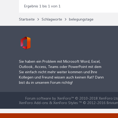
Ergebnis 1 bis 1 von 1
Startseite
Schlagworte
belegungstage
Sie haben ein Problem mit Microsoft Word, Excel,
Outlook, Access, Teams oder PowerPoint mit dem
Sie einfach nicht mehr weiter kommen und Ihre
Kollegen und Freund wissen auch keinen Rat? Dann
bist du in unserem Forum richtig!
Forum software by XenForo™
© 2010-2018 XenForo Ltd
XenForo Add-ons & XenForo Styles ™ © 2012-2016 Brivium