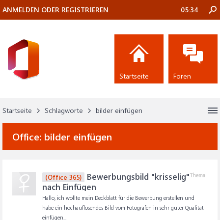
ANMELDEN ODER REGISTRIEREN
05:34
Startseite
Foren
Startseite
Schlagworte
bilder einfügen
Office:
bilder einfügen
Bewerbungsbild "krisselig"
Thema
(Office 365)
nach Einfügen
Hallo, ich wollte mein Deckblatt für die Bewerbung erstellen und
habe ein hochauflösendes Bild vom Fotografen in sehr guter Qualität
einfügen...