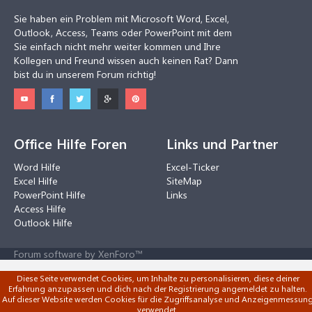
Sie haben ein Problem mit Microsoft Word, Excel,
Outlook, Access, Teams oder PowerPoint mit dem
Sie einfach nicht mehr weiter kommen und Ihre
Kollegen und Freund wissen auch keinen Rat? Dann
bist du in unserem Forum richtig!
Office Hilfe Foren
Links und Partner
Word Hilfe
Excel-Ticker
Excel Hilfe
SiteMap
PowerPoint Hilfe
Links
Access Hilfe
Outlook Hilfe
Forum software by XenForo™
Diese Seite verwendet Cookies, um Inhalte zu personalisieren, diese deiner
Erfahrung anzupassen und dich nach der Registrierung angemeldet zu halten.
Auf dieser Website werden Cookies für die Zugriffsanalyse und Anzeigenmessun
verwendet.