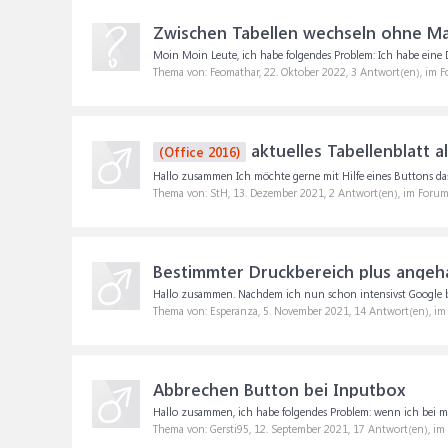
Zwischen Tabellen wechseln ohne M
Moin Moin Leute, ich habe folgendes Problem: Ich habe eine 
Thema von: Feomathar,
22. Oktober 2022
, 3 Antwort(en), im 
aktuelles Tabellenblatt a
(Office 2016)
Hallo zusammen Ich möchte gerne mit Hilfe eines Buttons das je
Thema von: StH,
13. Dezember 2021
, 2 Antwort(en), im Foru
Bestimmter Druckbereich plus angeh
Hallo zusammen. Nachdem ich nun schon intensivst Google b
Thema von: Esperanza,
5. November 2021
, 14 Antwort(en), i
Abbrechen Button bei Inputbox
Hallo zusammen, ich habe folgendes Problem: wenn ich bei me
Thema von: Gersti95,
12. September 2021
, 17 Antwort(en), i