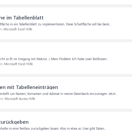
he im Tabellenblatt
fäche in ein Tabellenblatt zu implementieren. Diese Schaltfläche soll bei beim...
um:
Microsoft Excel Hilfe
nicht so fit im Umgang mit Makros. :( Mein Problem: Ich habe zwei TextBoxen...
um:
Microsoft Excel Hilfe
en mit Tabelleneinträgen
 erstellt um Namen, Vornamen und Adresse in meine Datenbank einzutragen. Jetzt...
rum:
Microsoft Access Hilfe
 zurückgeben
alte in eine Textbox zurückgeben lassen. Also in etwa so: User gibt Daten...