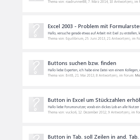
Thema von: roadrunner88,
7. März 2014
, 10 Antwort(en), im
Excel 2003 - Problem mit Formulars
Hallo, versuche gerade etwas auf Arbeit mit Exel zu erstellen,
Thema von: Equilibrium,
25. Juni 2013
, 21 Antwort(en), im F
Buttons suchen bzw. finden
Hallo liebe Experten, ich habe eine Datei von einem Kollegen, d
Thema von: BritB,
21. Mai 2013
, 8 Antwort(en), im Forum:
Mic
Button in Excel um Stückzahlen erh
Hallo liebe Forumsnutzer, vorab ein dickes Lob an alle Nutzer
Thema von: vucko6,
12. Dezember 2012
, 9 Antwort(en), im F
Button in Tab. soll Zeilen in and. Ta