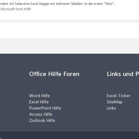
rdert. Ich habe eine Excel-Mappe mit mehreren Tabellen. In der ersten "Tests"...
:
Microsoft Excel Hilfe
Office Hilfe Foren
Links und 
Word Hilfe
Excel-Ticker
Excel Hilfe
SiteMap
PowerPoint Hilfe
Links
Access Hilfe
Outlook Hilfe
.