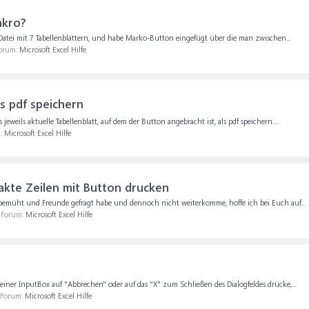
akro?
Datei mit 7 Tabellenblättern, und habe Marko-Button eingefügt über die man zwischen...
Forum:
Microsoft Excel Hilfe
ls pdf speichern
weils aktuelle Tabellenblatt, auf dem der Button angebracht ist, als pdf speichern....
m:
Microsoft Excel Hilfe
akte Zeilen mit Button drucken
emüht und Freunde gefragt habe und dennoch nicht weiterkomme, hoffe ich bei Euch auf...
m Forum:
Microsoft Excel Hilfe
iner InputBox auf "Abbrechen" oder auf das "X" zum Schließen des Dialogfeldes drücke,...
m Forum:
Microsoft Excel Hilfe