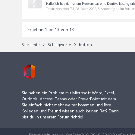
Hallo Ich hab da mal ein Problem das eine Kreative Lösung erfo
Thema von: swolf23,
28. März 2012
, 3 Antwort(en), im Forum
Ergebnis 1 bis 13 von 13
Startseite
Schlagworte
button
Sie haben ein Problem mit Microsoft Word, Excel,
Outlook, Access, Teams oder PowerPoint mit dem
Sie einfach nicht mehr weiter kommen und Ihre
Kollegen und Freund wissen auch keinen Rat? Dann
bist du in unserem Forum richtig!
Forum software by XenForo™
© 2010-2018 XenForo Ltd