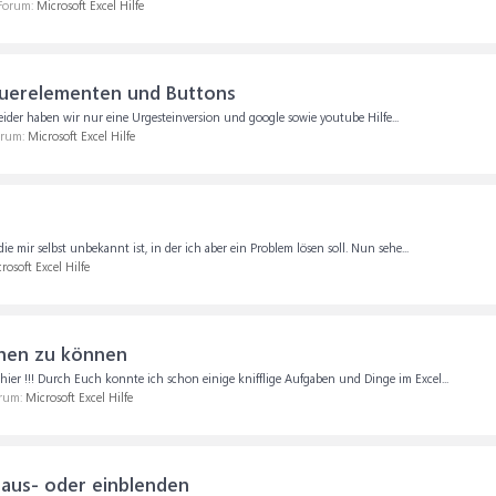
 Forum:
Microsoft Excel Hilfe
teuerelementen und Buttons
 leider haben wir nur eine Urgesteinversion und google sowie youtube Hilfe...
orum:
Microsoft Excel Hilfe
ie mir selbst unbekannt ist, in der ich aber ein Problem lösen soll. Nun sehe...
rosoft Excel Hilfe
öhen zu können
 hier !!! Durch Euch konnte ich schon einige knifflige Aufgaben und Dinge im Excel...
orum:
Microsoft Excel Hilfe
b. aus- oder einblenden