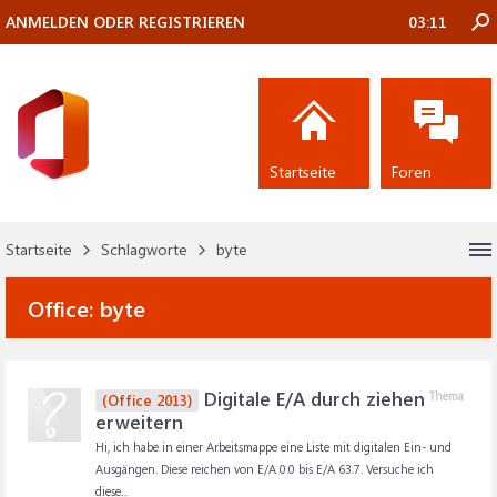
ANMELDEN ODER REGISTRIEREN
03:11
Startseite
Foren
Startseite
Schlagworte
byte
Office:
byte
Digitale E/A durch ziehen
Thema
(Office 2013)
erweitern
Hi, ich habe in einer Arbeitsmappe eine Liste mit digitalen Ein- und
Ausgängen. Diese reichen von E/A 0.0 bis E/A 63.7. Versuche ich
diese...