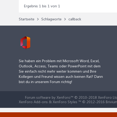
Ergebnis 1 bis 1 von 1
Startseite
Schlagworte
callback
Sie haben ein Problem mit Microsoft Word, Excel,
Outlook, Access, Teams oder PowerPoint mit dem
Sie einfach nicht mehr weiter kommen und Ihre
Kollegen und Freund wissen auch keinen Rat? Dann
bist du in unserem Forum richtig!
Forum software by XenForo™
© 2010-2018 XenForo Ltd
XenForo Add-ons & XenForo Styles ™ © 2012-2016 Brivium