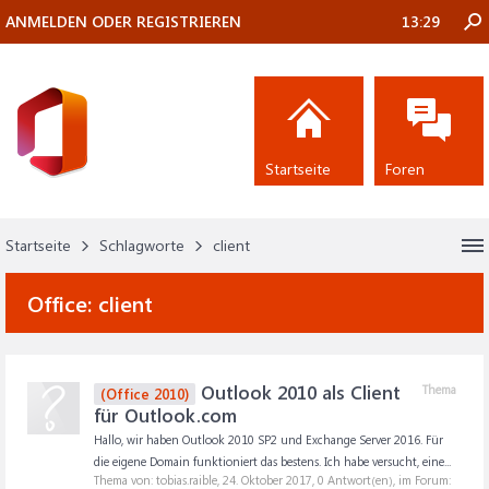
ANMELDEN ODER REGISTRIEREN
13:29
Startseite
Foren
Startseite
Schlagworte
client
Office:
client
Outlook 2010 als Client
Thema
(Office 2010)
für Outlook.com
Hallo, wir haben Outlook 2010 SP2 und Exchange Server 2016. Für
die eigene Domain funktioniert das bestens. Ich habe versucht, eine...
Thema von: tobias.raible,
24. Oktober 2017
, 0 Antwort(en), im Forum: