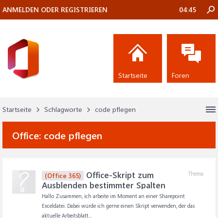
ANMELDEN ODER REGISTRIEREN
04:45
Startseite
Foren
Startseite
Schlagworte
code pflegen
Office:
code pflegen
Office-Skript zum
Thema
(Office 365)
Ausblenden bestimmter Spalten
Hallo Zusammen, ich arbeite im Moment an einer Sharepoint
Exceldatei. Dabei würde ich gerne einen Skript verwenden, der das
aktuelle Arbeitsblatt...