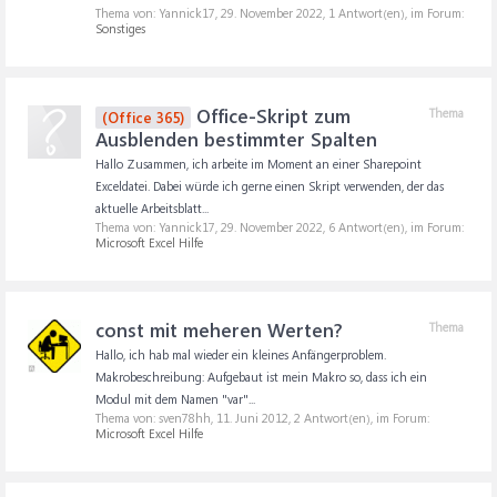
Thema von: Yannick17,
29. November 2022
, 1 Antwort(en), im Forum:
Sonstiges
Office-Skript zum
Thema
(Office 365)
Ausblenden bestimmter Spalten
Hallo Zusammen, ich arbeite im Moment an einer Sharepoint
Exceldatei. Dabei würde ich gerne einen Skript verwenden, der das
aktuelle Arbeitsblatt...
Thema von: Yannick17,
29. November 2022
, 6 Antwort(en), im Forum:
Microsoft Excel Hilfe
const mit meheren Werten?
Thema
Hallo, ich hab mal wieder ein kleines Anfängerproblem.
Makrobeschreibung: Aufgebaut ist mein Makro so, dass ich ein
Modul mit dem Namen "var"...
Thema von: sven78hh,
11. Juni 2012
, 2 Antwort(en), im Forum:
Microsoft Excel Hilfe