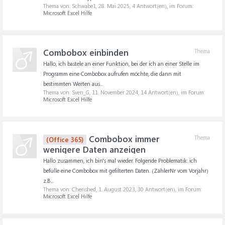
Thema von: Schwabe1,
28. Mai 2025
, 4 Antwort(en), im Forum:
Microsoft Excel Hilfe
Combobox einbinden
Thema
Hallo, ich bastele an einer Funktion, bei der ich an einer Stelle im
Programm eine Combobox aufrufen möchte, die dann mit
bestimmten Werten aus...
Thema von: Sven_G,
11. November 2024
, 14 Antwort(en), im Forum:
Microsoft Excel Hilfe
Combobox immer
Thema
(Office 365)
wenigere Daten anzeigen
Hallo zusammen, ich bin's mal wieder. Folgende Problematik: ich
befülle eine Combobox mit gefilterten Daten. (ZählerNr vom Vorjahr)
z.B...
Thema von: Cherished,
1. August 2023
, 30 Antwort(en), im Forum:
Microsoft Excel Hilfe