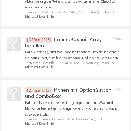
Aktualisierung des Textfelds. Über das Aktivieren einer CheckBox
schreibe ich in die...
Thema von: VBA_Fuchs,
6. März 2017
, 0 Antwort(en), im Forum:
Microsoft Excel Hilfe
ComboBox mit Array
Thema
(Office 2013)
befüllen
Hallo Allerseits :), Und zwar habe ich folgendes Problem: Ich erstelle
ein neues Sheet, erstelle eine ComboBox und möchte sie mit einem...
Thema von: Dominik.S,
23. Mai 2016
, 21 Antwort(en), im Forum:
Microsoft Excel Hilfe
if then mit OptionButton
Thema
(Office 2013)
und ComboBox
Hallo, ich hab vor kurzem erst angefangen mich mit VBAs und
Makros zu beschäftigen und irgendwie funktioniert nichts, was ich
ausprobiere. Ich...
Thema von: rusela,
15. Januar 2016
, 3 Antwort(en), im Forum:
Microsoft Excel Hilfe