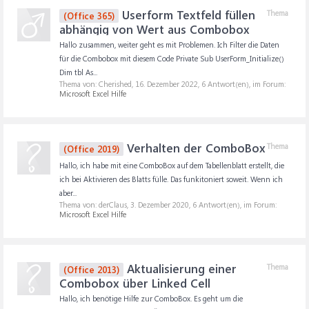
Userform Textfeld füllen
Thema
(Office 365)
abhängig von Wert aus Combobox
Hallo zusammen, weiter geht es mit Problemen. Ich Filter die Daten
für die Combobox mit diesem Code Private Sub UserForm_Initialize()
Dim tbl As...
Thema von: Cherished,
16. Dezember 2022
, 6 Antwort(en), im Forum:
Microsoft Excel Hilfe
Verhalten der ComboBox
Thema
(Office 2019)
Hallo, ich habe mit eine ComboBox auf dem Tabellenblatt erstellt, die
ich bei Aktivieren des Blatts fülle. Das funkitoniert soweit. Wenn ich
aber...
Thema von: derClaus,
3. Dezember 2020
, 6 Antwort(en), im Forum:
Microsoft Excel Hilfe
Aktualisierung einer
Thema
(Office 2013)
Combobox über Linked Cell
Hallo, ich benötige Hilfe zur ComboBox. Es geht um die