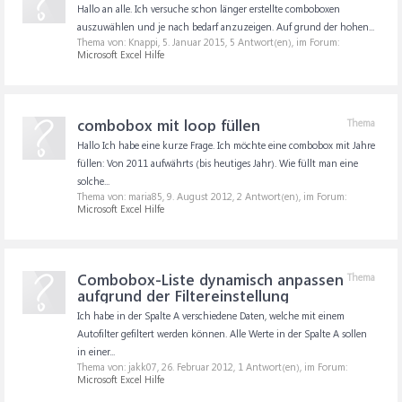
Hallo an alle. Ich versuche schon länger erstellte comboboxen
auszuwählen und je nach bedarf anzuzeigen. Auf grund der hohen...
Thema von: Knappi,
5. Januar 2015
, 5 Antwort(en), im Forum:
Microsoft Excel Hilfe
combobox mit loop füllen
Thema
Hallo Ich habe eine kurze Frage. Ich möchte eine combobox mit Jahre
füllen: Von 2011 aufwährts (bis heutiges Jahr). Wie füllt man eine
solche...
Thema von: maria85,
9. August 2012
, 2 Antwort(en), im Forum:
Microsoft Excel Hilfe
Combobox-Liste dynamisch anpassen
Thema
aufgrund der Filtereinstellung
Ich habe in der Spalte A verschiedene Daten, welche mit einem
Autofilter gefiltert werden können. Alle Werte in der Spalte A sollen
in einer...
Thema von: jakk07,
26. Februar 2012
, 1 Antwort(en), im Forum:
Microsoft Excel Hilfe