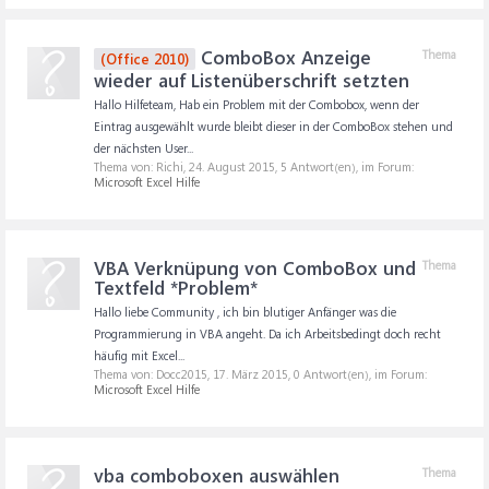
ComboBox Anzeige
Thema
(Office 2010)
wieder auf Listenüberschrift setzten
Hallo Hilfeteam, Hab ein Problem mit der Combobox, wenn der
Eintrag ausgewählt wurde bleibt dieser in der ComboBox stehen und
der nächsten User...
Thema von: Richi,
24. August 2015
, 5 Antwort(en), im Forum:
Microsoft Excel Hilfe
VBA Verknüpung von ComboBox und
Thema
Textfeld *Problem*
Hallo liebe Community , ich bin blutiger Anfänger was die
Programmierung in VBA angeht. Da ich Arbeitsbedingt doch recht
häufig mit Excel...
Thema von: Docc2015,
17. März 2015
, 0 Antwort(en), im Forum:
Microsoft Excel Hilfe
vba comboboxen auswählen
Thema