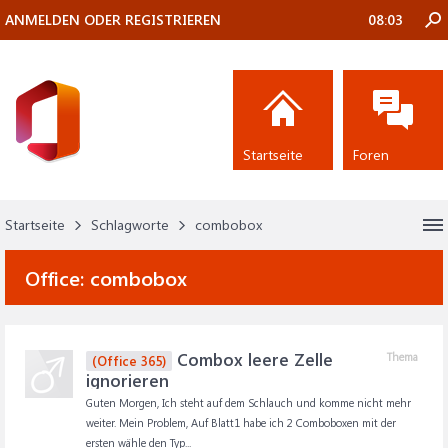
ANMELDEN ODER REGISTRIEREN
08:03
Startseite
Foren
Startseite
Schlagworte
combobox
Office:
combobox
Combox leere Zelle
Thema
(Office 365)
ignorieren
Guten Morgen, Ich steht auf dem Schlauch und komme nicht mehr
weiter. Mein Problem, Auf Blatt1 habe ich 2 Comboboxen mit der
ersten wähle den Typ...