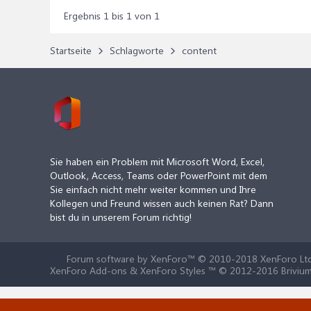
Ergebnis 1 bis 1 von 1
Startseite
Schlagworte
content
Sie haben ein Problem mit Microsoft Word, Excel,
Outlook, Access, Teams oder PowerPoint mit dem
Sie einfach nicht mehr weiter kommen und Ihre
Kollegen und Freund wissen auch keinen Rat? Dann
bist du in unserem Forum richtig!
Forum software by XenForo™
© 2010-2018 XenForo Ltd
XenForo Add-ons & XenForo Styles ™ © 2012-2016 Brivium