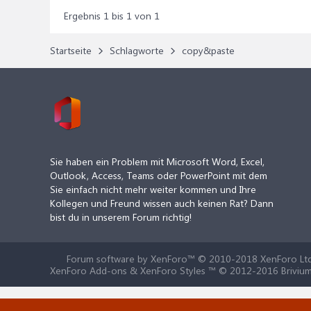
Ergebnis 1 bis 1 von 1
Startseite
Schlagworte
copy&paste
Sie haben ein Problem mit Microsoft Word, Excel,
Outlook, Access, Teams oder PowerPoint mit dem
Sie einfach nicht mehr weiter kommen und Ihre
Kollegen und Freund wissen auch keinen Rat? Dann
bist du in unserem Forum richtig!
Forum software by XenForo™
© 2010-2018 XenForo Ltd
XenForo Add-ons & XenForo Styles ™ © 2012-2016 Brivium