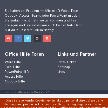
Sie haben ein Problem mit Microsoft Word, Excel,
Outlook, Access, Teams oder PowerPoint mit dem
Sie einfach nicht mehr weiter kommen und Ihre
Kollegen und Freund wissen auch keinen Rat? Dann
bist du in unserem Forum richtig!
Office Hilfe Foren
Links und Partner
Word Hilfe
Excel-Ticker
Excel Hilfe
SiteMap
PowerPoint Hilfe
Links
Access Hilfe
Outlook Hilfe
Forum software by XenForo™
Diese Seite verwendet Cookies, um Inhalte zu personalisieren, diese deiner
Erfahrung anzupassen und dich nach der Registrierung angemeldet zu halten.
Auf dieser Website werden Cookies für die Zugriffsanalyse und Anzeigenmessun