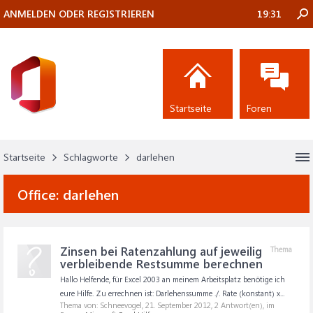
ANMELDEN ODER REGISTRIEREN
19:31
Startseite
Foren
Startseite
Schlagworte
darlehen
Office:
darlehen
Zinsen bei Ratenzahlung auf jeweilig
Thema
verbleibende Restsumme berechnen
Hallo Helfende, für Excel 2003 an meinem Arbeitsplatz benötige ich
eure Hilfe. Zu errechnen ist: Darlehenssumme ./. Rate (konstant) x...
Thema von: Schneevogel,
21. September 2012
, 2 Antwort(en), im