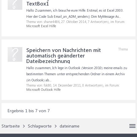
TextBox1
Hallo Zusammen, ich brauche eure Hilfe. Erstmal, es ist Excel 2003.
Hier der Code Sub Email_an_ADM_senden() Dim MyMessage As...
Thema von: shane4486,
27. Oktober 2014
, 7 Antwort(en), im Forum:
Microsoft Excel Hilfe
Speichern von Nachrichten mit
Thema
automatisch geänderter
Dateibezeichnung
Hallo zusammen, Ich lege in Outlook (Version 2010) meine emails zu
bestimmten Themen unter entsprechenden Ordner in einem Archiv
(in Outlook) ab....
Thema von: fsk80,
14. Dezember 2011
, 0 Antwort(en), im Forum:
Microsoft Outlook Hilfe
Ergebnis 1 bis 7 von 7
Startseite
Schlagworte
dateiname