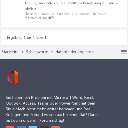
Ahnung, daher bitte ich um eure Hilfe. Problemstellung: Ich habe in
Tabelle A...
Thema von: OTwist,
28. März 2021
, 0 Antwort(en), im Forum:
Microsoft Access Hilfe
Ergebnis 1 bis 1 von 1
Startseite
Schlagworte
datenfelder kopieren
Sie haben ein Problem mit Microsoft Word, Excel,
Outlook, Access, Teams oder PowerPoint mit dem
Sie einfach nicht mehr weiter kommen und Ihre
Kollegen und Freund wissen auch keinen Rat? Dann
bist du in unserem Forum richtig!