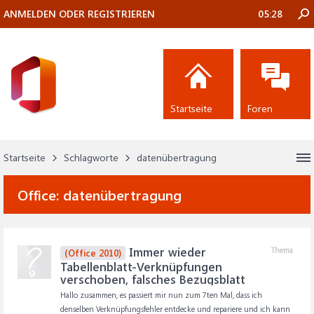
ANMELDEN ODER REGISTRIEREN
05:28
Startseite
Foren
Startseite
Schlagworte
datenübertragung
Office:
datenübertragung
Immer wieder
Thema
(Office 2010)
Tabellenblatt-Verknüpfungen
verschoben, falsches Bezugsblatt
Hallo zusammen, es passiert mir nun zum 7ten Mal, dass ich
denselben Verknüpfungsfehler entdecke und repariere und ich kann