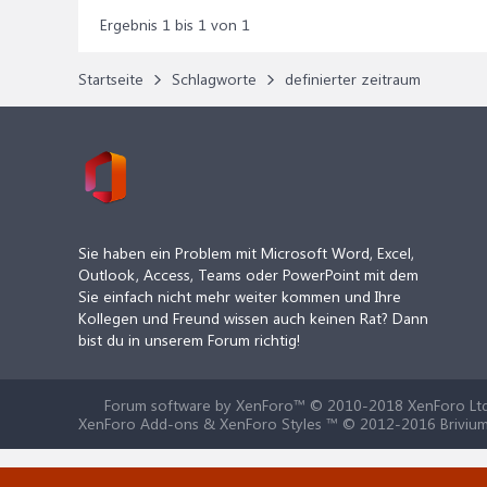
Ergebnis 1 bis 1 von 1
Startseite
Schlagworte
definierter zeitraum
Sie haben ein Problem mit Microsoft Word, Excel,
Outlook, Access, Teams oder PowerPoint mit dem
Sie einfach nicht mehr weiter kommen und Ihre
Kollegen und Freund wissen auch keinen Rat? Dann
bist du in unserem Forum richtig!
Forum software by XenForo™
© 2010-2018 XenForo Ltd
XenForo Add-ons & XenForo Styles ™ © 2012-2016 Brivium