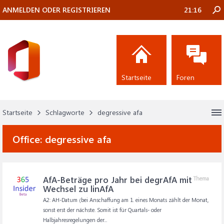
ANMELDEN ODER REGISTRIEREN
21:16
Startseite
Foren
Startseite
Schlagworte
degressive afa
Office:
degressive afa
AfA-Beträge pro Jahr bei degrAfA mit
Thema
Wechsel zu linAfA
A2: AH-Datum (bei Anschaffung am 1. eines Monats zählt der Monat,
sonst erst der nächste. Somit ist für Quartals- oder
Halbjahresregelungen der...