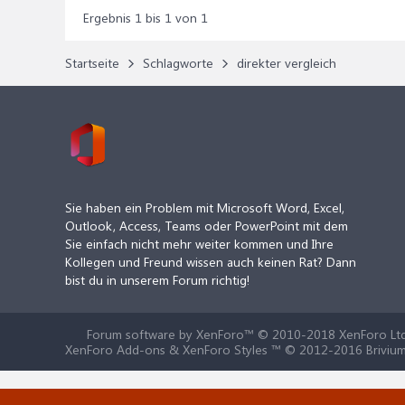
Ergebnis 1 bis 1 von 1
Startseite
Schlagworte
direkter vergleich
Sie haben ein Problem mit Microsoft Word, Excel,
Outlook, Access, Teams oder PowerPoint mit dem
Sie einfach nicht mehr weiter kommen und Ihre
Kollegen und Freund wissen auch keinen Rat? Dann
bist du in unserem Forum richtig!
Forum software by XenForo™
© 2010-2018 XenForo Ltd
XenForo Add-ons & XenForo Styles ™ © 2012-2016 Brivium