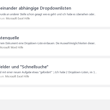
einander abhängige Dropdownlisten
 wurde an anderer Stelle schon gesagt wie es geht und ich habe es übersehen oder...
orum:
Microsoft Excel Hilfe
atenquelle
inem Dokument eine Dropdown-Liste einbauen. Die Auswahlmöglichkeiten dieser...
icrosoft Word Hilfe
lder und "Schnellsuche"
d mit einer neuen Aufgabe etwas "gefordert" :) Ich habe 2 Dropdown-Listen, im 1....
orum:
Microsoft Excel Hilfe