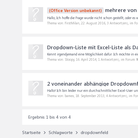
mehrere von 
(Office Version unbekannt)
Hallo, Ich hoffe die Frage wurde nicht schon gestellt, oder es
Thema von: FirstMilan,
22. August 2016
, 3 Antwort(en), im F
Dropdown-Liste mit Excel-Liste als D
Kennt irgendjemand eine Möglichkeit dafür: Ich möchte in e
Thema von: Sloopy,
16. April 2014
, 1 Antwort(en), im Forum:
M
2 voneinander abhängige Dropdownfe
Hallo! Ich bin leider nur ein durchschnittlicher Excel-User un
Thema von: bamex,
18. September 2013
, 4 Antwort(en), im F
Ergebnis 1 bis 4 von 4
Startseite
Schlagworte
dropdownfeld