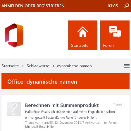
ANMELDEN ODER REGISTRIEREN
03:05
Startseite
Foren
Startseite
Schlagworte
dynamische namen
Office:
dynamische namen
Berechnen mit Summenprodukt
Thema
Hallo Excel Freaks Ich stütze mich auf meine Frage die ich schon
einmal gestellt hatte. (Danke René für deine Hilfe!)...
Thema von: maria85,
12. Dezember 2011
, 7 Antwort(en), im Forum:
Microsoft Excel Hilfe