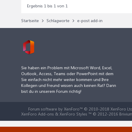
Ergebnis 1 bis 1 von 1
Startseite
Schlagworte
e-post add-in
Sie haben ein Problem mit Microsoft Word, Excel,
Outlook, Access, Teams oder PowerPoint mit dem
Sie einfach nicht mehr weiter kommen und Ihre
Kollegen und Freund wissen auch keinen Rat? Dann
bist du in unserem Forum richtig!
Forum software by XenForo™
© 2010-2018 XenForo Ltd
XenForo Add-ons & XenForo Styles ™ © 2012-2016 Brivium