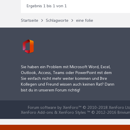
Ergebnis 1 bis 1 von 1
Startseite
Schlagworte
eine folie
Sie haben ein Problem mit Microsoft Word, Excel,
Outlook, Access, Teams oder PowerPoint mit dem
Sie einfach nicht mehr weiter kommen und Ihre
Kollegen und Freund wissen auch keinen Rat? Dann
bist du in unserem Forum richtig!
Forum software by XenForo™
© 2010-2018 XenForo Ltd
XenForo Add-ons & XenForo Styles ™ © 2012-2016 Brivium