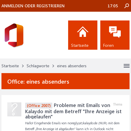
ANMELDEN ODER REGISTRIEREN
17:05
Startseite
Foren
Startseite
Schlagworte
eines absenders
Office:
eines absenders
Probleme mit Emails von
Thema
(Office 2007)
Kalaydo mit dem Betreff "Ihre Anzeige ist
abgelaufen"
Hallo! Eingehende Emails von noregly(at)kalaydo.de (NUR) mit dem
Betreff „Ihre Anzeige ist abgelaufen“ kann ich in Outlook nicht