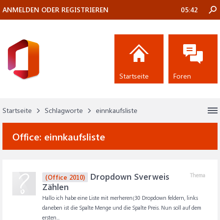
ANMELDEN ODER REGISTRIEREN
05:42
Startseite
Foren
Startseite
Schlagworte
einnkaufsliste
Office:
einnkaufsliste
Dropdown Sverweis
Thema
(Office 2010)
Zählen
Hallo ich habe eine Liste mit merheren(30 Dropdown feldern, links
daneben ist die Spalte Menge und die Spalte Preis. Nun soll auf dem
ersten...