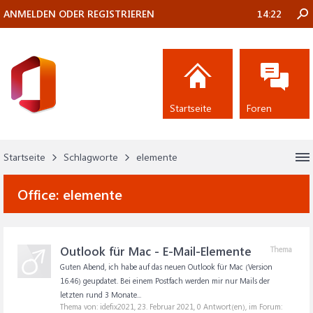
ANMELDEN ODER REGISTRIEREN
14:22
Startseite
Foren
Startseite
Schlagworte
elemente
Office:
elemente
Outlook für Mac - E-Mail-Elemente
Thema
Guten Abend, ich habe auf das neuen Outlook für Mac (Version
16.46) geupdatet. Bei einem Postfach werden mir nur Mails der
letzten rund 3 Monate...
Thema von: idefix2021,
23. Februar 2021
, 0 Antwort(en), im Forum: