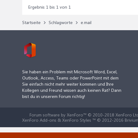
Ergebnis 1 bis 1 von 1
Startseite
Schlagworte
e.mail
Sie haben ein Problem mit Microsoft Word, Excel,
Outlook, Access, Teams oder PowerPoint mit dem
Sie einfach nicht mehr weiter kommen und Ihre
Kollegen und Freund wissen auch keinen Rat? Dann
bist du in unserem Forum richtig!
Forum software by XenForo™
© 2010-2018 XenForo Ltd
XenForo Add-ons & XenForo Styles ™ © 2012-2016 Brivium