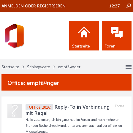
ANMELDEN ODER REGISTRIEREN
12:27
Startseite
Foren
Startseite
Schlagworte
empfã¤nger
Office:
empfã¤nger
Reply-To in Verbindung
Thema
(Office 2016)
mit Regel
Hallo zusammen, ich bin ganz neu im Forum und nach mehreren
Stunden Rechercheaufwand, unter anderem auch auf der offiziellen
Microsoftpage,...