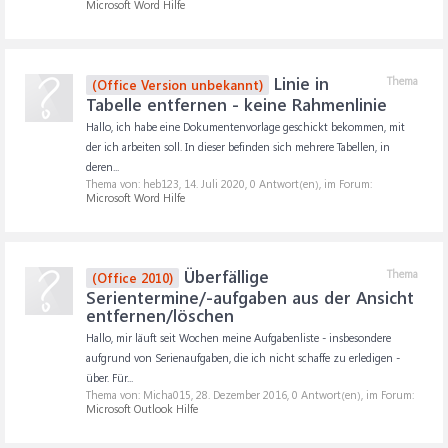
Microsoft Word Hilfe
Linie in
Thema
(Office Version unbekannt)
Tabelle entfernen - keine Rahmenlinie
Hallo, ich habe eine Dokumentenvorlage geschickt bekommen, mit
der ich arbeiten soll. In dieser befinden sich mehrere Tabellen, in
deren...
Thema von: heb123,
14. Juli 2020
, 0 Antwort(en), im Forum:
Microsoft Word Hilfe
Überfällige
Thema
(Office 2010)
Serientermine/-aufgaben aus der Ansicht
entfernen/löschen
Hallo, mir läuft seit Wochen meine Aufgabenliste - insbesondere
aufgrund von Serienaufgaben, die ich nicht schaffe zu erledigen -
über. Für...
Thema von: Micha015,
28. Dezember 2016
, 0 Antwort(en), im Forum:
Microsoft Outlook Hilfe