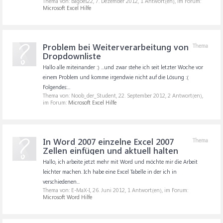
Thema von: bagoes22,
7. Dezember 2012
, 1 Antwort(en), im Forum:
Microsoft Excel Hilfe
Problem bei Weiterverarbeitung von
Thema
Dropdownliste
Hallo alle miteinander :) ...und zwar stehe ich seit letzter Woche vor
einem Problem und komme irgendwie nicht auf die Lösung :(
Folgendes:...
Thema von: Noob_der_Student,
22. September 2012
, 2 Antwort(en),
im Forum:
Microsoft Excel Hilfe
In Word 2007 einzelne Excel 2007
Thema
Zellen einfügen und aktuell halten
Hallo, ich arbeite jetzt mehr mit Word und möchte mir die Arbeit
leichter machen. Ich habe eine Excel Tabelle in der ich in
verschiedenen...
Thema von: E-MaX-I,
26. Juni 2012
, 1 Antwort(en), im Forum:
Microsoft Word Hilfe