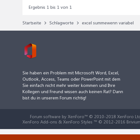
Ergebnis 1 bis 1 von 1
Startseite
Schlagworte
excel summewenn variabel
Sie haben ein Problem mit Microsoft Word, Excel,
Outlook, Access, Teams oder PowerPoint mit dem
Sie einfach nicht mehr weiter kommen und Ihre
Kollegen und Freund wissen auch keinen Rat? Dann
bist du in unserem Forum richtig!
Forum software by XenForo™
© 2010-2018 XenForo Ltd
XenForo Add-ons & XenForo Styles ™ © 2012-2016 Brivium