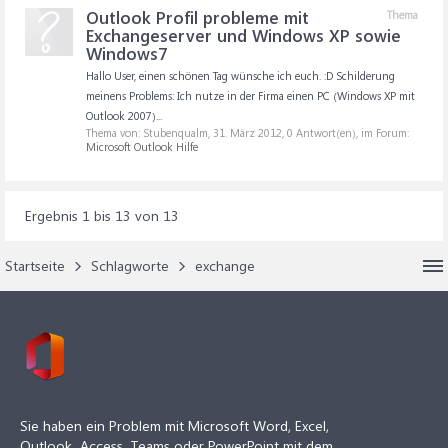
Outlook Profil probleme mit
Thema
Exchangeserver und Windows XP sowie
Windows7
Hallo User, einen schönen Tag wünsche ich euch. :D Schilderung
meinens Problems: Ich nutze in der Firma einen PC (Windows XP mit
Outlook 2007)...
Thema von: Stubenqualm,
31. März 2012
, 0 Antwort(en), im Forum:
Microsoft Outlook Hilfe
Ergebnis 1 bis 13 von 13
Startseite
Schlagworte
exchange
Sie haben ein Problem mit Microsoft Word, Excel,
Outlook, Access, Teams oder PowerPoint mit dem