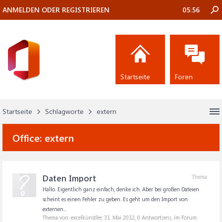
ANMELDEN ODER REGISTRIEREN
05:56
Startseite
Foren
Startseite
Schlagworte
extern
Office:
extern
Daten Import
Thema
Hallo. Eigentlich ganz einfach, denke ich. Aber bei großen Dateien
scheint es einen Fehler zu geben. Es geht um den Import von
externen...
Thema von: excelkünstler,
31. Mai 2012
, 0 Antwort(en), im Forum: