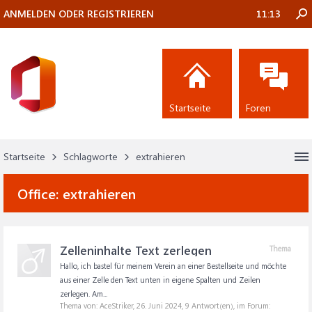
ANMELDEN ODER REGISTRIEREN
11:13
Startseite
Foren
Startseite
Schlagworte
extrahieren
Office:
extrahieren
Zelleninhalte Text zerlegen
Thema
Hallo, ich bastel für meinem Verein an einer Bestellseite und möchte
aus einer Zelle den Text unten in eigene Spalten und Zeilen
zerlegen. Am...
Thema von: AceStriker,
26. Juni 2024
, 9 Antwort(en), im Forum: