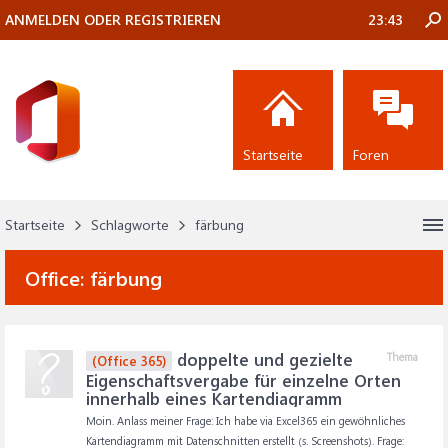
ANMELDEN ODER REGISTRIEREN
23:43
Startseite
Foren
Startseite
Schlagworte
färbung
Office:
färbung
doppelte und gezielte
Thema
(Office 365)
Eigenschaftsvergabe für einzelne Orten
innerhalb eines Kartendiagramm
Moin. Anlass meiner Frage: Ich habe via Excel365 ein gewöhnliches
Kartendiagramm mit Datenschnitten erstellt (s. Screenshots). Frage: