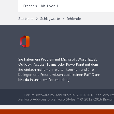
Ergebnis 1 bis 1 von 1
Startseite
Schlagworte
fehlende
Sie haben ein Problem mit Microsoft Word, Excel,
Outlook, Access, Teams oder PowerPoint mit dem
Sie einfach nicht mehr weiter kommen und Ihre
Kollegen und Freund wissen auch keinen Rat? Dann
bist du in unserem Forum richtig!
Forum software by XenForo™
© 2010-2018 XenForo Ltd
XenForo Add-ons & XenForo Styles ™ © 2012-2016 Brivium