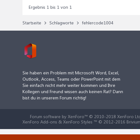
Ergebnis 1 bis 1 von 1
Startseite
Schlagworte
fehlercode1004
Sie haben ein Problem mit Microsoft Word, Excel,
Outlook, Access, Teams oder PowerPoint mit dem
Sie einfach nicht mehr weiter kommen und Ihre
Kollegen und Freund wissen auch keinen Rat? Dann
bist du in unserem Forum richtig!
Forum software by XenForo™
© 2010-2018 XenForo Ltd
XenForo Add-ons & XenForo Styles ™ © 2012-2016 Brivium