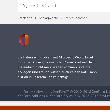
Ergebnis 1 bis 1 von 1
Startseite
Schlagworte
"fehlt"-zeichen
Sie haben ein Problem mit Microsoft Word, Excel,
Outlook, Access, Teams oder PowerPoint mit dem
Sie einfach nicht mehr weiter kommen und Ihre
Kollegen und Freund wissen auch keinen Rat? Dann
bist du in unserem Forum richtig!
Forum software by XenForo™
© 2010-2018 XenForo Ltd
XenForo Add-ons & XenForo Styles ™ © 2012-2016 Brivium