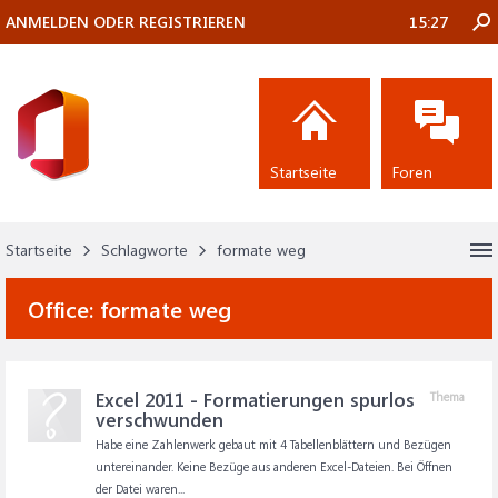
ANMELDEN ODER REGISTRIEREN
15:27
Startseite
Foren
Startseite
Schlagworte
formate weg
Office:
formate weg
Excel 2011 - Formatierungen spurlos
Thema
verschwunden
Habe eine Zahlenwerk gebaut mit 4 Tabellenblättern und Bezügen
untereinander. Keine Bezüge aus anderen Excel-Dateien. Bei Öffnen
der Datei waren...