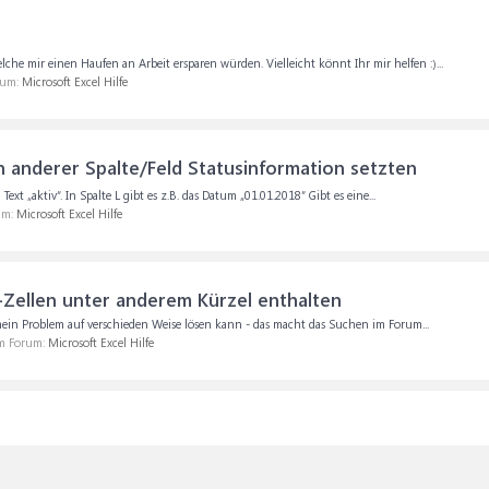
he mir einen Haufen an Arbeit ersparen würden. Vielleicht könnt Ihr mir helfen :)...
rum:
Microsoft Excel Hilfe
 anderer Spalte/Feld Statusinformation setzten
Text „aktiv“. In Spalte L gibt es z.B. das Datum „01.01.2018“ Gibt es eine...
um:
Microsoft Excel Hilfe
-Zellen unter anderem Kürzel enthalten
 mein Problem auf verschieden Weise lösen kann - das macht das Suchen im Forum...
im Forum:
Microsoft Excel Hilfe