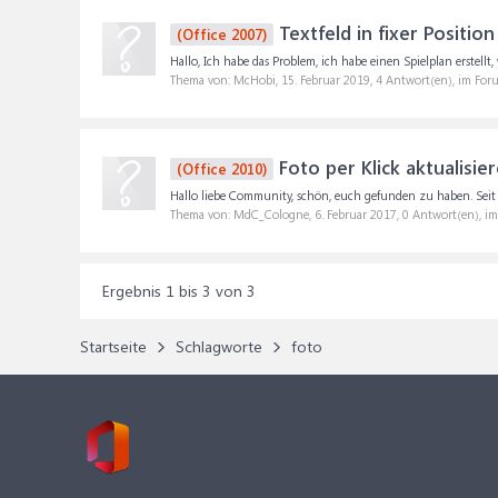
Textfeld in fixer Position
(Office 2007)
Hallo, Ich habe das Problem, ich habe einen Spielplan erstell
Thema von: McHobi,
15. Februar 2019
, 4 Antwort(en), im For
Foto per Klick aktualisie
(Office 2010)
Hallo liebe Community, schön, euch gefunden zu haben. Seit e
Thema von: MdC_Cologne,
6. Februar 2017
, 0 Antwort(en), i
Ergebnis 1 bis 3 von 3
Startseite
Schlagworte
foto