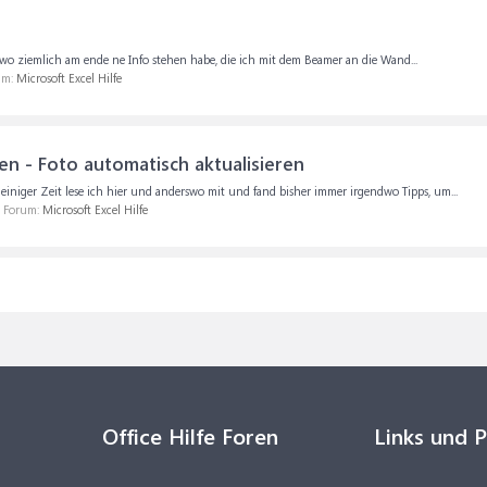
t, wo ziemlich am ende ne Info stehen habe, die ich mit dem Beamer an die Wand...
um:
Microsoft Excel Hilfe
ren - Foto automatisch aktualisieren
iniger Zeit lese ich hier und anderswo mit und fand bisher immer irgendwo Tipps, um...
m Forum:
Microsoft Excel Hilfe
Office Hilfe Foren
Links und 