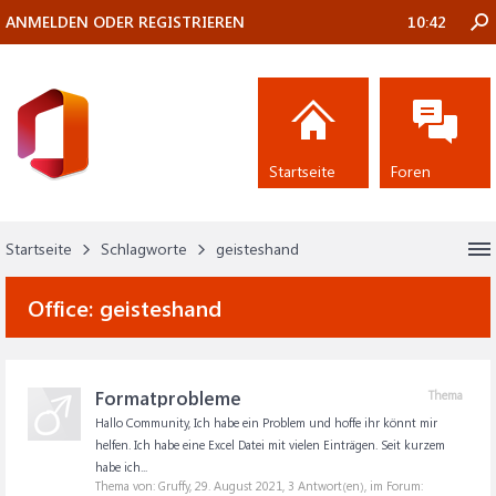
ANMELDEN ODER REGISTRIEREN
10:42
Startseite
Foren
Startseite
Schlagworte
geisteshand
Office:
geisteshand
Formatprobleme
Thema
Hallo Community, Ich habe ein Problem und hoffe ihr könnt mir
helfen. Ich habe eine Excel Datei mit vielen Einträgen. Seit kurzem
habe ich...
Thema von: Gruffy,
29. August 2021
, 3 Antwort(en), im Forum: