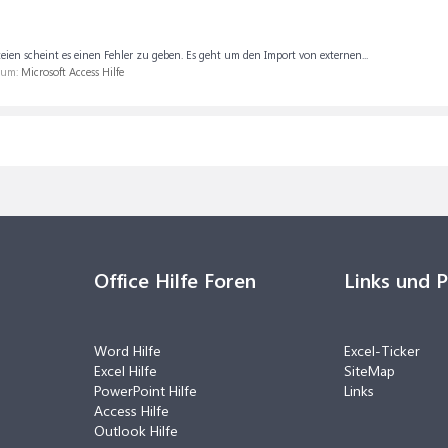
teien scheint es einen Fehler zu geben. Es geht um den Import von externen...
orum:
Microsoft Access Hilfe
Office Hilfe Foren
Links und 
Word Hilfe
Excel-Ticker
Excel Hilfe
SiteMap
PowerPoint Hilfe
Links
Access Hilfe
Outlook Hilfe