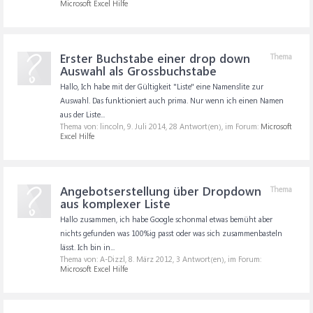
Microsoft Excel Hilfe
Erster Buchstabe einer drop down
Thema
Auswahl als Grossbuchstabe
Hallo, Ich habe mit der Gültigkeit "Liste" eine Namenslite zur
Auswahl. Das funktioniert auch prima. Nur wenn ich einen Namen
aus der Liste...
Thema von: lincoln,
9. Juli 2014
, 28 Antwort(en), im Forum:
Microsoft
Excel Hilfe
Angebotserstellung über Dropdown
Thema
aus komplexer Liste
Hallo zusammen, ich habe Google schonmal etwas bemüht aber
nichts gefunden was 100%ig passt oder was sich zusammenbasteln
lässt. Ich bin in...
Thema von: A-Dizzl,
8. März 2012
, 3 Antwort(en), im Forum:
Microsoft Excel Hilfe