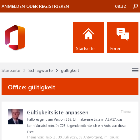
ANMELDEN ODER REGISTRIEREN
08:32
Startseite
Foren
Startseite
Schlagworte
gültigkeit
Office:
gültigkeit
Gültigkeitsliste anpassen
Thema
Hallo, es geht um Version 365. Ich habe eine Liste in A3:A17, das
kann Variabel sein. In C23 folgende möchte ich ein Auto aus dieser
Liste...
Thema von: Hajo_Zi,
30. Juli 2025
, 58 Antwort(en), im Forum: