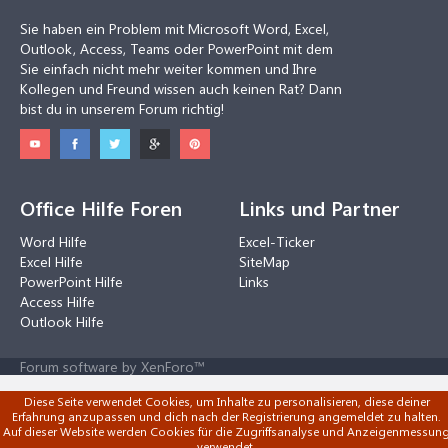
Sie haben ein Problem mit Microsoft Word, Excel,
Outlook, Access, Teams oder PowerPoint mit dem
Sie einfach nicht mehr weiter kommen und Ihre
Kollegen und Freund wissen auch keinen Rat? Dann
bist du in unserem Forum richtig!
Office Hilfe Foren
Links und Partner
Word Hilfe
Excel-Ticker
Excel Hilfe
SiteMap
PowerPoint Hilfe
Links
Access Hilfe
Outlook Hilfe
Forum software by XenForo™
Diese Seite verwendet Cookies, um Inhalte zu personalisieren, diese deiner
Erfahrung anzupassen und dich nach der Registrierung angemeldet zu halten.
Auf dieser Website werden Cookies für die Zugriffsanalyse und Anzeigenmessun
verwendet.