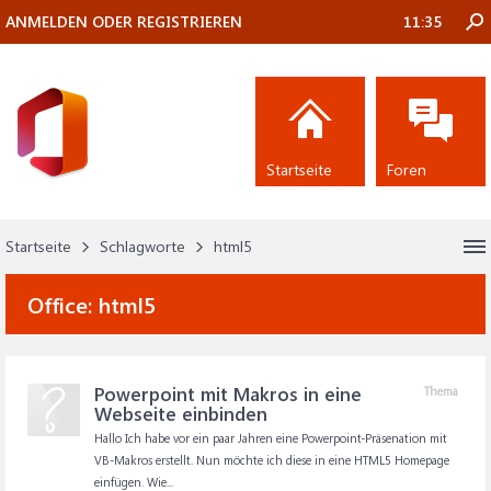
ANMELDEN ODER REGISTRIEREN
11:35
Startseite
Foren
Startseite
Schlagworte
html5
Office:
html5
Powerpoint mit Makros in eine
Thema
Webseite einbinden
Hallo Ich habe vor ein paar Jahren eine Powerpoint-Präsenation mit
VB-Makros erstellt. Nun möchte ich diese in eine HTML5 Homepage
einfügen. Wie...