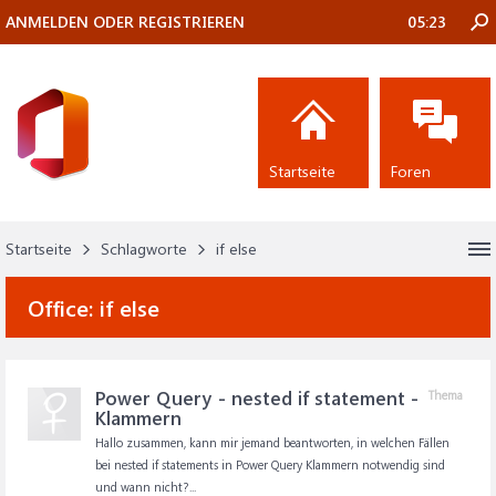
ANMELDEN ODER REGISTRIEREN
05:23
Startseite
Foren
Startseite
Schlagworte
if else
Office:
if else
Power Query - nested if statement -
Thema
Klammern
Hallo zusammen, kann mir jemand beantworten, in welchen Fällen
bei nested if statements in Power Query Klammern notwendig sind
und wann nicht?...