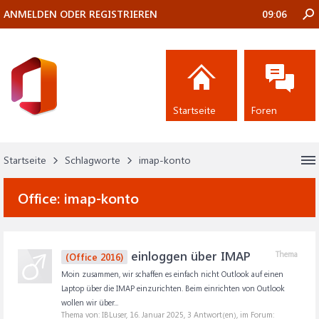
ANMELDEN ODER REGISTRIEREN
09:06
Startseite
Foren
Startseite
Schlagworte
imap-konto
Office:
imap-konto
einloggen über IMAP
Thema
(Office 2016)
Moin zusammen, wir schaffen es einfach nicht Outlook auf einen
Laptop über die IMAP einzurichten. Beim einrichten von Outlook
wollen wir über...
Thema von: IBLuser,
16. Januar 2025
, 3 Antwort(en), im Forum: