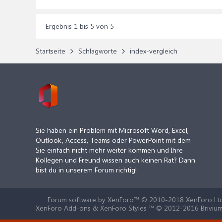
Ergebnis 1 bis 5 von 5
Startseite
Schlagworte
index-vergleich
Sie haben ein Problem mit Microsoft Word, Excel,
Outlook, Access, Teams oder PowerPoint mit dem
Sie einfach nicht mehr weiter kommen und Ihre
Kollegen und Freund wissen auch keinen Rat? Dann
bist du in unserem Forum richtig!
Forum software by XenForo™
© 2010-2018 XenForo Ltd
XenForo Add-ons & XenForo Styles ™ © 2012-2016 Brivium