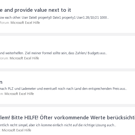
e and provide value next to it
 below each other. User Date0 property0 Date1 property1 User1 28/10/21 1000...
 Forum:
Microsoft Excel Hilfe
nd weiterhelfen. Ziel meiner Formel sollte sein, dass Zahlen/ Budgets aus...
 Forum:
Microsoft Excel Hilfe
n
je nach PLZ und Lademeter und eventuell noch nach Land den entsprechenden Preis aus...
um:
Microsoft Excel Hilfe
lem! Bitte HILFE! Öfter vorkommende Werte berücksicht
gentlich recht simpel, aber ich komme einfach nicht auf die richtige Lösung auch...
m:
Microsoft Excel Hilfe