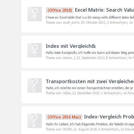
Excel Matrix: Search Valu
(Office 2010)
I have an Excel table that is a bit messy with different dates
Thema von: studi_michi,
29. Oktober 2021
, 1 Antwort(en), im
Index mit Vergleich&
Hallo liebe Excelprofis, ich hoffe mir kann auf diesen Weg jema
Thema von: Jessica_1,
21. September 2021
, 8 Antwort(en), im
Transportkosten mit zwei Vergleiche
Hallo, ich möchte mir einen Transportrechner erstellen, der 
Thema von: rifabii,
22. Dezember 2020
, 5 Antwort(en), im For
Index-Vergleich Prob
(Office 2016 Mac)
Hallo ihr Lieben, Ich hab folgendes Problem, die Tabelle ist ei
Thema von: OLE98,
22. August 2018
, 6 Antwort(en), im Foru