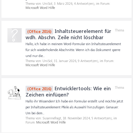
Thema von: UniSol,
3. März 2026
, 4 Antwort(en), im Forum:
Microsoft Word Hilfe
Inhaltsteuerelement für
Thema
(Office 2016)
wdh. Abschn. Zeile nicht löschbar
Hallo, ich habe in meinem Word-Formular ein Inhaltssteuerelement
für sich wiederholende Abschnitte. Wenn ich das Dokument sperre
und nur die...
Thema von: UniSol,
31. Januar 2026
, 9 Antwort(en), im Forum:
Microsoft Word Hilfe
Entwicklertools: Wie ein
Thema
(Office 2016)
Zeichen einfügen?
Hallo ihr Wissenden! Ich habe ein Formular erstellt und möchte jetzt
per Inhaltssteuerelement Pfeile als Auswahl hinzufügen. Genauer:
Um bei dem...
Thema von: Susannefragt,
18. November 2024
, 5 Antwort(en), im
Forum:
Microsoft Word Hilfe