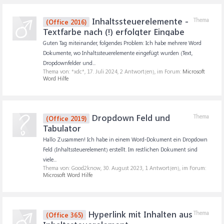
Inhaltssteuerelemente -
Thema
(Office 2016)
Textfarbe nach (!) erfolgter Eingabe
Guten Tag miteinander, folgendes Problem: Ich habe mehrere Word
Dokumente, wo Inhaltssteuerelemente eingefügt wurden (Text,
Dropdownfelder und...
Thema von: *xdc*,
17. Juli 2024
, 2 Antwort(en), im Forum:
Microsoft
Word Hilfe
Dropdown Feld und
Thema
(Office 2019)
Tabulator
Hallo Zusammen! Ich habe in einem Word-Dokument ein Dropdown
Feld (Inhaltssteuerelement) erstellt. Im restlichen Dokument sind
viele...
Thema von: Good2know,
30. August 2023
, 1 Antwort(en), im Forum:
Microsoft Word Hilfe
Hyperlink mit Inhalten aus
Thema
(Office 365)